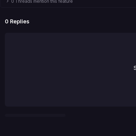
0 Threads mention this feature
0
Replies
S