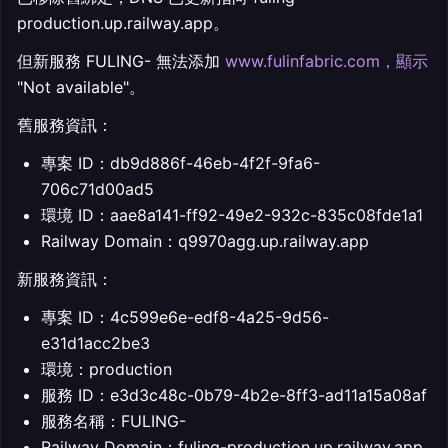
production.up.railway.app。
但新服務 FULING- 無法添加
www.fulinfabric.com，顯示
"Not available"。
舊服務資訊：
專案 ID：db9d886f-46eb-4f2f-9fa6-
706c71d00ad5
環境 ID：aae8a141-ff92-49e2-932c-835c08fde1a1
Railway Domain：q9970agg.up.railway.app
新服務資訊：
專案 ID：4c599e6e-edf8-4a25-9d56-
e31d1acc2be3
環境：production
服務 ID：e3d3c48c-0b79-4b2e-8ff3-ad11a15a08af
服務名稱：FULING-
Railway Domain：fuling-production.up.railway.app