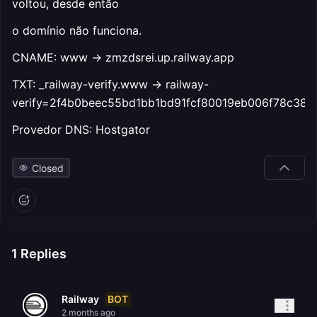
voltou, desde então
o domínio não funciona.
CNAME: www → zmzdsrei.up.railway.app
TXT: _railway-verify.www → railway-
verify=2f4b0beec55bd1bb1bd91fcf80019eb006f78c38
Provedor DNS: Hostgator
Closed
1
Replies
BOT
Railway
2 months ago