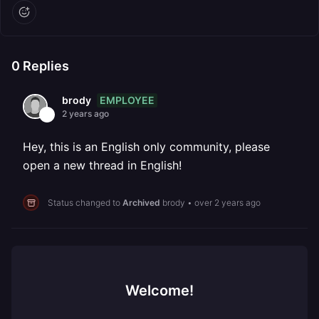
0
Replies
EMPLOYEE
brody
2 years ago
Hey, this is an English only community, please
open a new thread in English!
Status changed to
Archived
brody
•
over 2 years ago
Welcome!